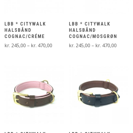
LBB * CITYWALK
LBB * CITYWALK
HALSBÅND
HALSBÅND
COGNAC/CRÉME
COGNAC/MOSGRØN
Prisinterval:
Prisinte
kr.
245,00
–
kr.
470,00
kr.
245,00
–
kr.
470,00
kr. 245,00
kr. 245
til
til
kr. 470,00
kr. 470