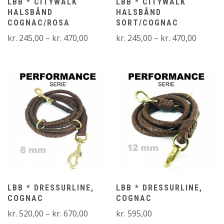
LBB * CITYWALK
LBB * CITYWALK
HALSBÅND
HALSBÅND
COGNAC/ROSA
SORT/COGNAC
Prisinterval:
Prisinte
kr.
245,00
–
kr.
470,00
kr.
245,00
–
kr.
470,00
kr. 245,00
kr. 245
til
til
kr. 470,00
kr. 470
LBB * DRESSURLINE,
LBB * DRESSURLINE,
COGNAC
COGNAC
Prisinterval:
kr.
520,00
–
kr.
670,00
kr.
595,00