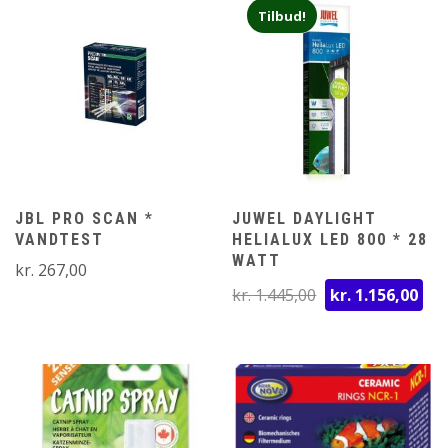
Tilbud!
JBL PRO SCAN *
JUWEL DAYLIGHT
VANDTEST
HELIALUX LED 800 * 28
WATT
kr.
267,00
Den
D
kr.
1.445,00
kr.
1.156,00
oprindelige
ak
pris
pr
var:
er:
kr. 1.445,00.
kr.