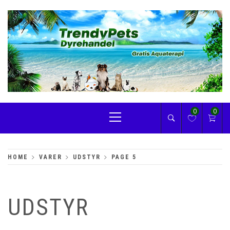
Skip
to
content
TRENDYPETS
Primary
0
0
Menu
HOME
VARER
UDSTYR
PAGE 5
UDSTYR