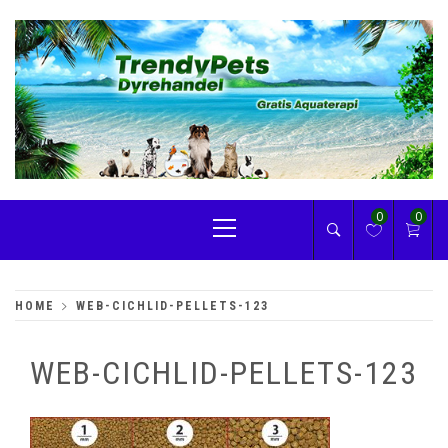
Skip
to
content
TRENDYPETS
Primary
0
0
Menu
HOME
WEB-CICHLID-PELLETS-123
WEB-CICHLID-PELLETS-123