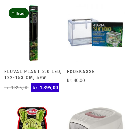
kr. 2.199,00.
kr.
Tilbud!
FLUVAL PLANT 3.0 LED,
FØDEKASSE
122-153 CM, 59W
kr.
40,00
Den
Den
kr.
1.895,00
kr.
1.395,00
oprindelige
aktuelle
pris
pris
var:
er:
kr. 1.895,00.
kr. 1.395,00.