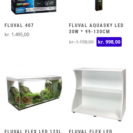
FLUVAL 407
FLUVAL AQUASKY LED
30W * 99-130CM
kr.
1.495,00
Den
Den
kr.
1.198,00
kr.
998,00
oprindelige
aktu
pris
pris
var:
er:
kr. 1.198,00.
kr. 
FLUVAL FLEX LED 123L
FLUVAL FLEX LED