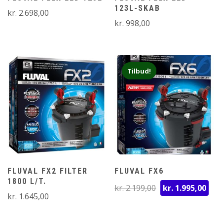
123L-SKAB
kr.
2.698,00
kr.
998,00
Tilbud!
FLUVAL FX2 FILTER
FLUVAL FX6
1800 L/T.
Den
D
kr.
2.199,00
kr.
1.995,00
kr.
1.645,00
oprindelige
ak
pris
pr
var:
er: