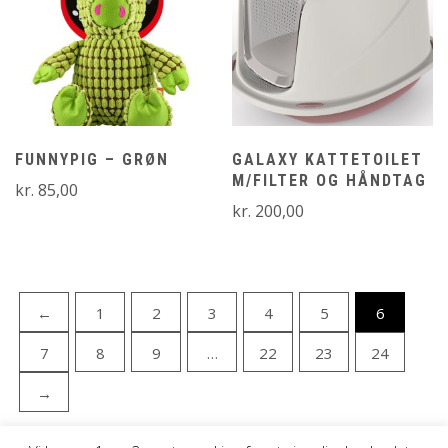
FUNNYPIG – GRØN
GALAXY KATTETOILET
M/FILTER OG HÅNDTAG
kr.
85,00
kr.
200,00
←
1
2
3
4
5
6
7
8
9
…
22
23
24
→