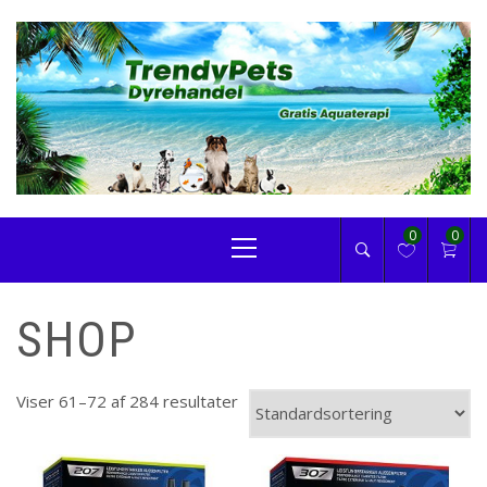
Skip
to
content
TRENDYPETS
Primary
0
0
Menu
SHOP
Viser 61–72 af 284 resultater