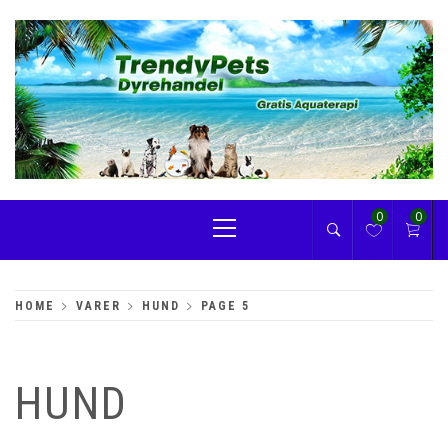
Skip
to
content
TRENDYPETS
Primary
0
0
Menu
HOME
VARER
HUND
PAGE 5
HUND