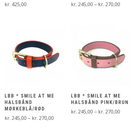
Prisinte
kr.
425,00
kr.
245,00
–
kr.
270,00
kr. 245
til
kr. 270
LBB * SMILE AT ME
LBB * SMILE AT ME
HALSBÅND
HALSBÅND PINK/BRUN
MØRKEBLÅ/RØD
Prisinte
kr.
245,00
–
kr.
270,00
Prisinterval:
kr.
245,00
–
kr.
270,00
kr. 245
kr. 245,00
til
til
kr. 270