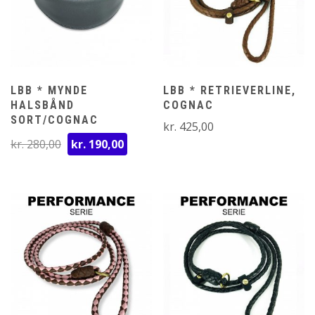
LBB * MYNDE
LBB * RETRIEVERLINE,
HALSBÅND
COGNAC
SORT/COGNAC
kr.
425,00
Den
Den
kr.
280,00
kr.
190,00
oprindelige
aktuelle
pris
pris
var:
er:
kr. 280,00.
kr. 190,00.