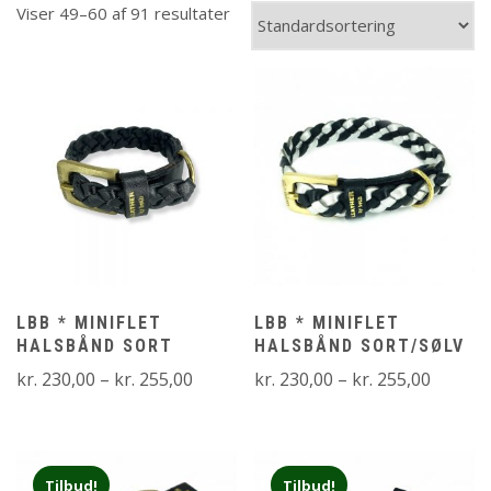
Viser 49–60 af 91 resultater
LBB * MINIFLET
LBB * MINIFLET
HALSBÅND SORT
HALSBÅND SORT/SØLV
Prisinterval:
Prisinte
kr.
230,00
–
kr.
255,00
kr.
230,00
–
kr.
255,00
kr. 230,00
kr. 230
til
til
kr. 255,00
kr. 255
Tilbud!
Tilbud!